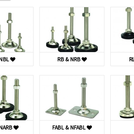
 NBL
RB & NRB
R
 NARB
FABL & NFABL