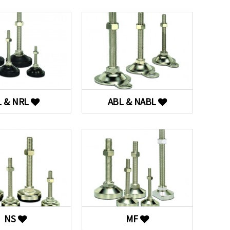
L & NRL
ABL & NABL
NS
MF