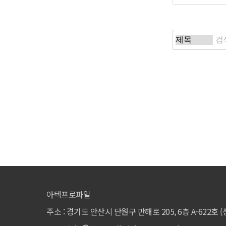
맨끝
아텍프로파일
주소 : 경기도 안산시 단원구 만해로 205, 6층 A-622호 (성곡