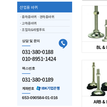
산업용 바퀴
· 중하중바퀴
· 경하중바퀴
· 고하중바퀴
· 조절좌&레벨푸트
상담 및 문의
BL &
031-380-0188
010-8951-1424
팩스번호
031-380-0189
계좌번호
653-090584-01-016
ARB &