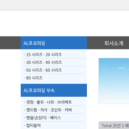
회사소개
AL프로파일
· 15 시리즈
· 20 시리즈
· 30 시리즈
· 40 시리즈
· 50 시리즈
· 60 시리즈
· 80 시리즈
AL프로파일 부속
· 경첩
· 볼트
· 너트
· 브라케트
· 앤드캡
· 자석
· 조인트
· 커버
· 핸들(손잡이)
· 베이스
· 멀티블럭
Total 25건
1 