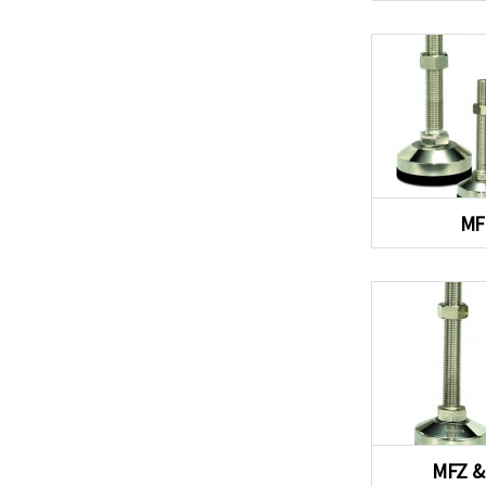
M
MFZ &