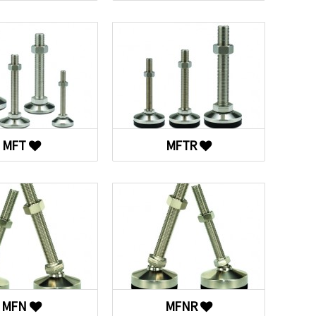
MFT
MFTR
MFN
MFNR