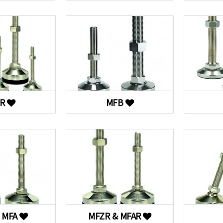
FR
MFB
 MFA
MFZR & MFAR